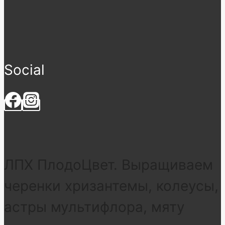
Social
ЛПХ ПлодоЦвет. Выращиваем
черенки хризантемы, колеусы,
астры мультифлора, мяту