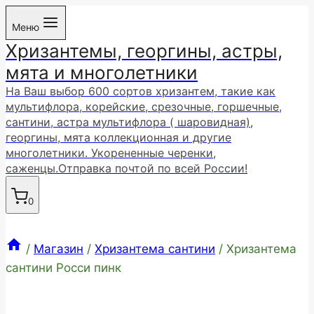
Перейти
Меню
к
Хризантемы, георгины, астры,
содержимому
мята и многолетники
На Ваш выбор 600 сортов хризантем, такие как
мультифлора, корейские, срезочные, горшечные,
сантини, астра мультифлора ( шаровидная),
георгины, мята коллекционная и другие
многолетники. Укорененные черенки,
саженцы.Отправка почтой по всей России!
0
/
Магазин
/
Хризантема сантини
/
Хризантема
сантини Росси пинк