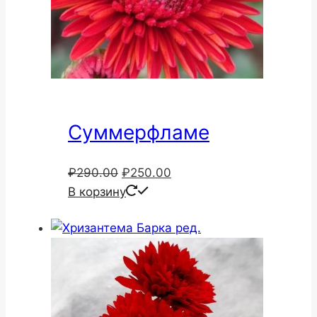
Суммерфламе
Первоначальная
Текущая
₽
290.00
₽
250.00
цена
цена:
В корзину
составляла
₽250.00.
₽290.00.