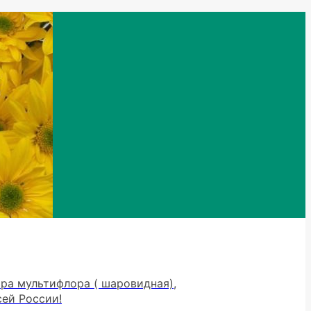
тра мультифлора ( шаровидная),
сей России!