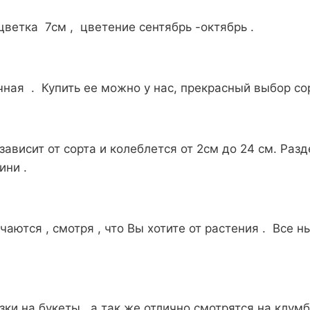
цветка 7см , цветение сентябрь -октябрь .
ная . Купить ее можно у нас, прекрасный выбор со
зависит от сорта и колеблется от 2см до 24 см. Раз
ини .
ются , смотря , что Вы хотите от растения . Все н
зки на букеты , а так же отлично смотрятся на клу