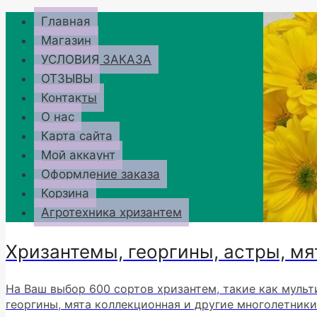
Перейти
Главная
к
Магазин
содержимому
УСЛОВИЯ ЗАКАЗА
ОТЗЫВЫ
Контакты
О нас
Карта сайта
Мой аккаунт
Оформление заказа
Корзина
Агротехника хризантем
Хризантемы, георгины, астры, мя
На Ваш выбор 600 сортов хризантем, такие как мульт
георгины, мята коллекционная и другие многолетники