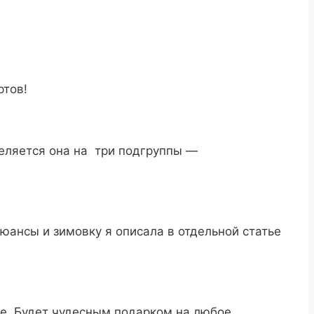
ртов!
деляется она на три подгруппы —
ьюансы и зимовку я описала в отдельной статье
мбе. Будет чудесным подарком на любое