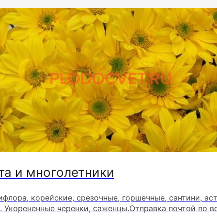
та и многолетники
ифлора, корейские, срезочные, горшечные, сантини, ас
. Укорененные черенки, саженцы.Отправка почтой по в