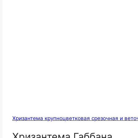
Хризантема крупноцветковая срезочная и вето
Хризантема Габбана