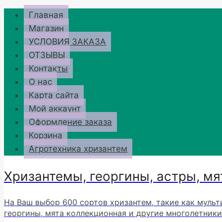
Перейти
Главная
к
Магазин
содержимому
УСЛОВИЯ ЗАКАЗА
ОТЗЫВЫ
Контакты
О нас
Карта сайта
Мой аккаунт
Оформление заказа
Корзина
Агротехника хризантем
Хризантемы, георгины, астры, мя
На Ваш выбор 600 сортов хризантем, такие как мульт
георгины, мята коллекционная и другие многолетники