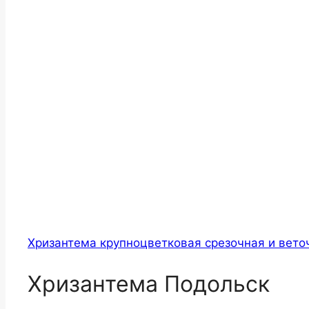
Хризантема крупноцветковая срезочная и вето
Хризантема Подольск