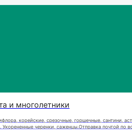
та и многолетники
ифлора, корейские, срезочные, горшечные, сантини, ас
. Укорененные черенки, саженцы.Отправка почтой по в