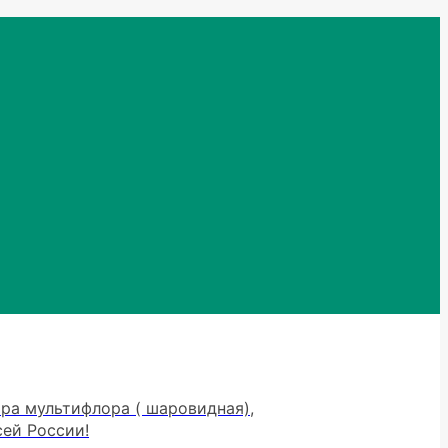
тра мультифлора ( шаровидная),
сей России!