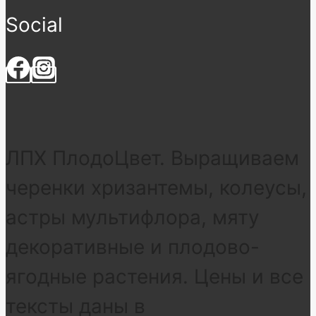
Social
ЛПХ ПлодоЦвет. Выращиваем
черенки хризантемы, колеусы,
астры мультифлора, мяту
декоративные и плодово-
ягодные растения. Цены и все
тексты даны в