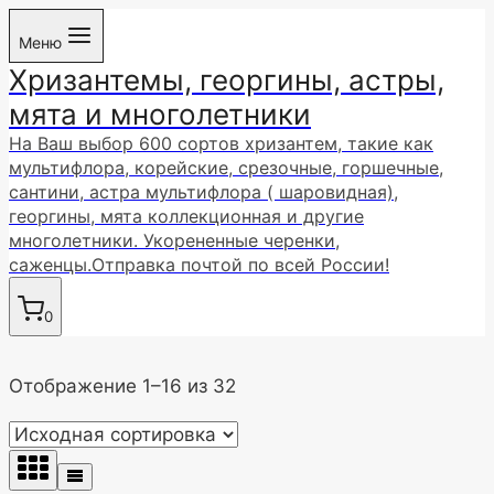
Перейти
Меню
к
Хризантемы, георгины, астры,
содержимому
мята и многолетники
На Ваш выбор 600 сортов хризантем, такие как
мультифлора, корейские, срезочные, горшечные,
сантини, астра мультифлора ( шаровидная),
георгины, мята коллекционная и другие
многолетники. Укорененные черенки,
саженцы.Отправка почтой по всей России!
0
Отображение 1–16 из 32