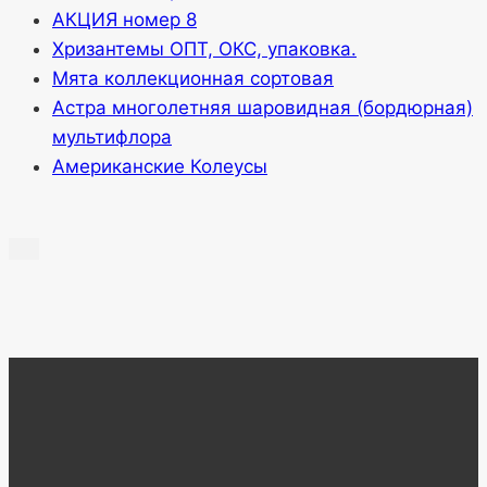
АКЦИЯ номер 8
Хризантемы ОПТ, ОКС, упаковка.
Мята коллекционная сортовая
Астра многолетняя шаровидная (бордюрная)
мультифлора
Американские Колеусы