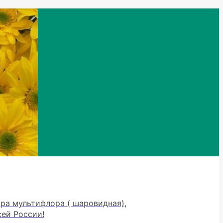
тра мультифлора ( шаровидная),
сей России!