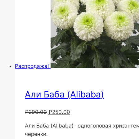
Распродажа!
Али Баба (Alibaba)
Первоначальная
Текущая
₽
290.00
₽
250.00
цена
цена:
Али Баба (Alibaba) -одноголовая хризант
составляла
₽250.00.
черенки.
₽290.00.