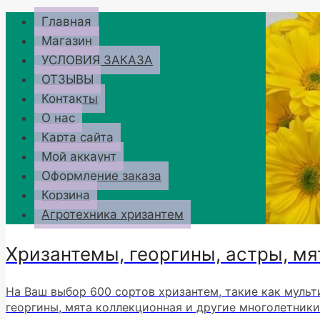
Перейти
Главная
к
Магазин
содержимому
УСЛОВИЯ ЗАКАЗА
ОТЗЫВЫ
Контакты
О нас
Карта сайта
Мой аккаунт
Оформление заказа
Корзина
Агротехника хризантем
Хризантемы, георгины, астры, мя
На Ваш выбор 600 сортов хризантем, такие как мульт
георгины, мята коллекционная и другие многолетники