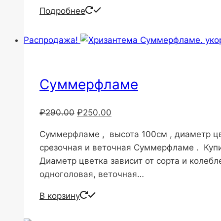
Подробнее
Распродажа!
Суммерфламе
Первоначальная
Текущая
₽
290.00
₽
250.00
цена
цена:
Суммерфламе , высота 100см , диаметр цв
составляла
₽250.00.
срезочная и веточная Суммерфламе . Купи
₽290.00.
Диаметр цветка зависит от сорта и колебл
одноголовая, веточная…
В корзину