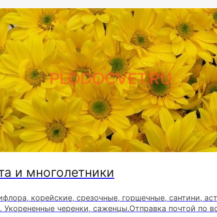
та и многолетники
ифлора, корейские, срезочные, горшечные, сантини, ас
. Укорененные черенки, саженцы.Отправка почтой по в