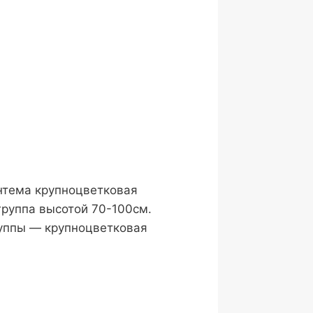
антема крупноцветковая
группа высотой 70-100см.
группы — крупноцветковая