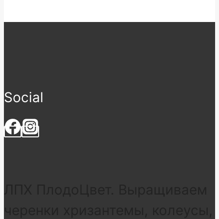
Social
ЛПХ ПлодоЦвет. Выращиваем
черенки хризантемы, колеусы,