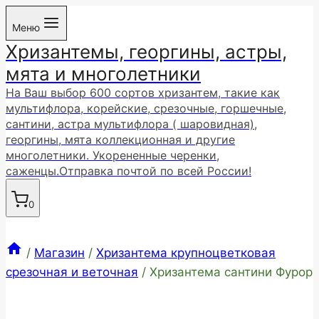
Перейти
Меню
к
Хризантемы, георгины, астры,
содержимому
мята и многолетники
На Ваш выбор 600 сортов хризантем, такие как
мультифлора, корейские, срезочные, горшечные,
сантини, астра мультифлора ( шаровидная),
георгины, мята коллекционная и другие
многолетники. Укорененные черенки,
саженцы.Отправка почтой по всей России!
0
/
Магазин
/
Хризантема крупноцветковая
срезочная и веточная
/
Хризантема сантини Фурор