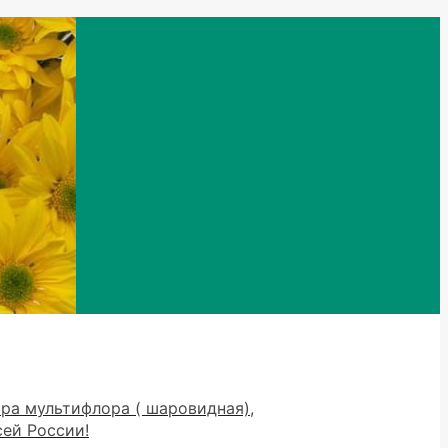
тра мультифлора ( шаровидная),
сей России!