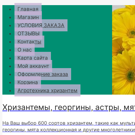
Перейти
Главная
к
Магазин
содержимому
УСЛОВИЯ ЗАКАЗА
ОТЗЫВЫ
Контакты
О нас
Карта сайта
Мой аккаунт
Оформление заказа
Корзина
Агротехника хризантем
Хризантемы, георгины, астры, мя
На Ваш выбор 600 сортов хризантем, такие как мульт
георгины, мята коллекционная и другие многолетники