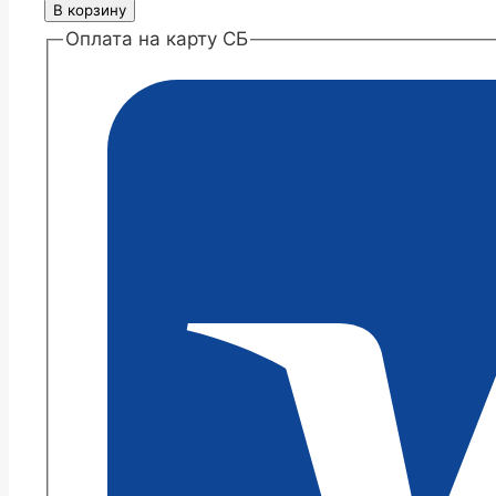
товара
В корзину
Хризантема
Оплата на карту СБ
сантини
Блинк
Вайт