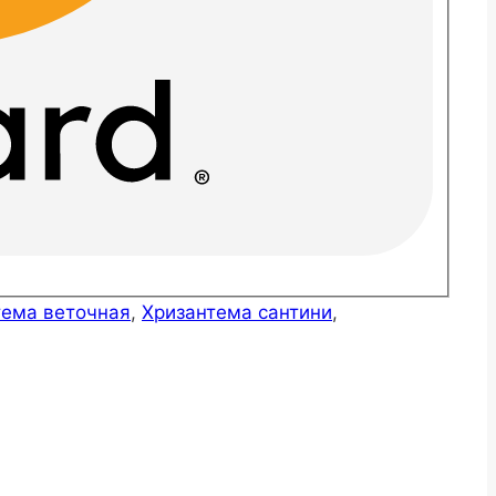
тема веточная
,
Хризантема сантини
,