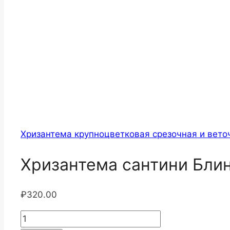
Хризантема крупноцветковая срезочная и вето
Хризантема сантини Блин
₽
320.00
Количество