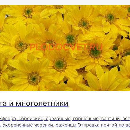
та и многолетники
ифлора, корейские, срезочные, горшечные, сантини, ас
. Укорененные черенки, саженцы.Отправка почтой по в