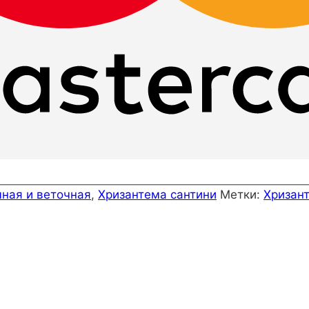
чная и веточная
,
Хризантема сантини
Метки:
Хризан