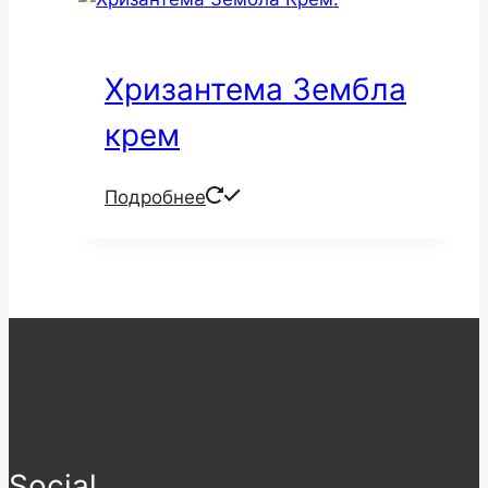
Хризантема Зембла
крем
Подробнее
Social