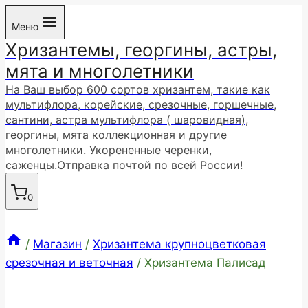
Перейти
Меню
к
Хризантемы, георгины, астры,
содержимому
мята и многолетники
На Ваш выбор 600 сортов хризантем, такие как
мультифлора, корейские, срезочные, горшечные,
сантини, астра мультифлора ( шаровидная),
георгины, мята коллекционная и другие
многолетники. Укорененные черенки,
саженцы.Отправка почтой по всей России!
0
/
Магазин
/
Хризантема крупноцветковая
срезочная и веточная
/
Хризантема Палисад