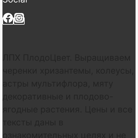
ЛПХ ПлодоЦвет. Выращиваем
черенки хризантемы, колеусы,
астры мультифлора, мяту
декоративные и плодово-
ягодные растения. Цены и все
тексты даны в
ознакомительных целях и не