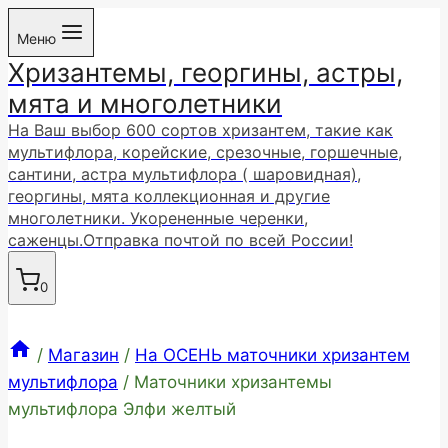
Перейти
Меню
к
Хризантемы, георгины, астры,
содержимому
мята и многолетники
На Ваш выбор 600 сортов хризантем, такие как
мультифлора, корейские, срезочные, горшечные,
сантини, астра мультифлора ( шаровидная),
георгины, мята коллекционная и другие
многолетники. Укорененные черенки,
саженцы.Отправка почтой по всей России!
0
/
Магазин
/
На ОСЕНЬ маточники хризантем
мультифлора
/
Маточники хризантемы
мультифлора Элфи желтый