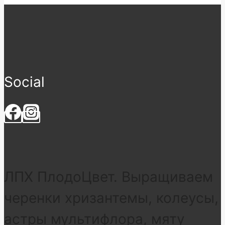
Social
ЛПХ ПлодоЦвет. Выращиваем
черенки хризантемы, колеусы,
астры мультифлора, мяту