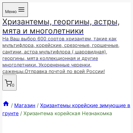
Перейти
Меню
к
Хризантемы, георгины, астры,
содержимому
мята и многолетники
На Ваш выбор 600 сортов хризантем, такие как
мультифлора, корейские, срезочные, горшечные,
сантини, астра мультифлора ( шаровидная),
георгины, мята коллекционная и другие
многолетники. Укорененные черенки,
саженцы.Отправка почтой по всей России!
0
/
Магазин
/
Хризантемы корейские зимующие в
грунте
/
Хризантема корейская Незнакомка