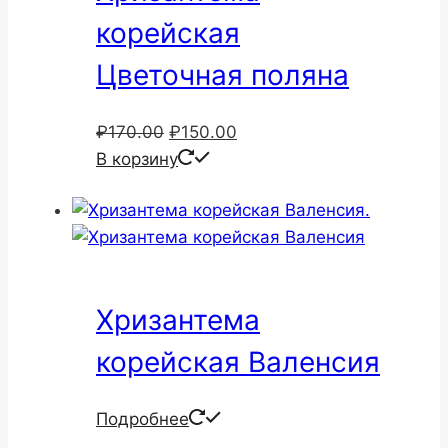
корейская
Цветочная поляна
Первоначальная
Текущая
₽
170.00
₽
150.00
цена
цена:
В корзину
составляла
₽150.00.
₽170.00.
Хризантема
корейская Валенсия
Подробнее