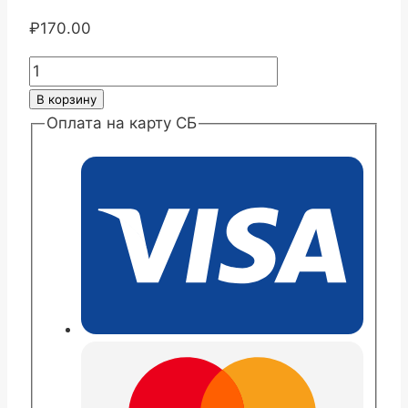
₽
170.00
Количество
товара
В корзину
Хризантема
Оплата на карту СБ
корейская
Паэтон
глоу