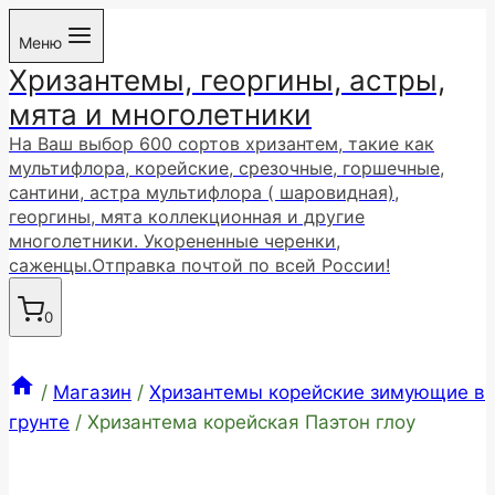
Перейти
Меню
к
Хризантемы, георгины, астры,
содержимому
мята и многолетники
На Ваш выбор 600 сортов хризантем, такие как
мультифлора, корейские, срезочные, горшечные,
сантини, астра мультифлора ( шаровидная),
георгины, мята коллекционная и другие
многолетники. Укорененные черенки,
саженцы.Отправка почтой по всей России!
0
/
Магазин
/
Хризантемы корейские зимующие в
грунте
/
Хризантема корейская Паэтон глоу