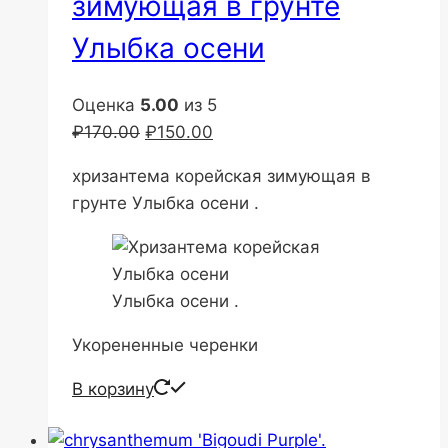
зимующая в грунте
Улыбка осени
Оценка
5.00
из 5
Первоначальная
Текущая
₽
170.00
₽
150.00
цена
цена:
хризантема корейская зимующая в
составляла
₽150.00.
грунте Улыбка осени .
₽170.00.
Улыбка осени .
Укорененные черенки
В корзину