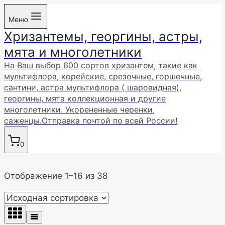
Перейти
Меню
к
Хризантемы, георгины, астры,
содержимому
мята и многолетники
На Ваш выбор 600 сортов хризантем, такие как
мультифлора, корейские, срезочные, горшечные,
сантини, астра мультифлора ( шаровидная),
георгины, мята коллекционная и другие
многолетники. Укорененные черенки,
саженцы.Отправка почтой по всей России!
0
Отображение 1–16 из 38