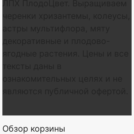
ЛПХ ПлодоЦвет. Выращиваем
черенки хризантемы, колеусы,
астры мультифлора, мяту
декоративные и плодово-
ягодные растения. Цены и все
тексты даны в
ознакомительных целях и не
являются публичной офертой.
Обзор корзины