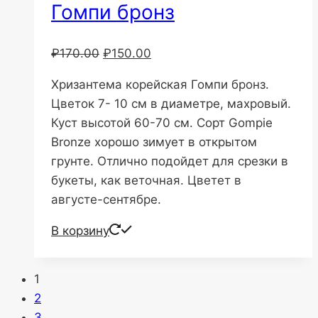
Гомпи бронз
Первоначальная
Текущая
₽
170.00
₽
150.00
цена
цена:
Хризантема корейская Гомпи бронз.
составляла
₽150.00.
Цветок 7- 10 см в диаметре, махровый.
₽170.00.
Куст высотой 60-70 см. Сорт Gompie
Bronze хорошо зимует в открытом
грунте. Отлично подойдет для срезки в
букеты, как веточная. Цветет в
августе-сентябре.
В корзину
1
2
3