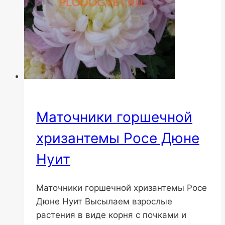
Маточники горшечной
хризантемы Росе Дюне
Нуит
Маточники горшечной хризантемы Росе
Дюне Нуит Высылаем взрослые
растения в виде корня с почками и