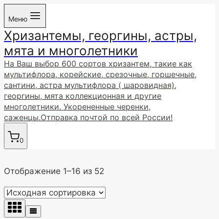
Перейти
Меню
к
Хризантемы, георгины, астры,
содержимому
мята и многолетники
На Ваш выбор 600 сортов хризантем, такие как
мультифлора, корейские, срезочные, горшечные,
сантини, астра мультифлора ( шаровидная),
георгины, мята коллекционная и другие
многолетники. Укорененные черенки,
саженцы.Отправка почтой по всей России!
0
Отображение 1–16 из 52