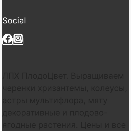
Social
ЛПХ ПлодоЦвет. Выращиваем
черенки хризантемы, колеусы,
астры мультифлора, мяту
декоративные и плодово-
ягодные растения. Цены и все