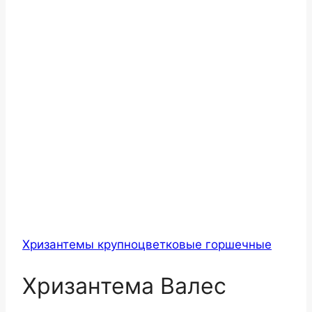
Хризантемы крупноцветковые горшечные
Хризантема Валес