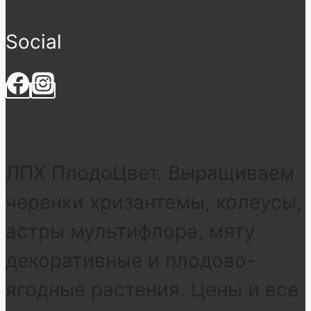
Social
ЛПХ ПлодоЦвет. Выращиваем
черенки хризантемы, колеусы,
астры мультифлора, мяту
декоративные и плодово-
ягодные растения. Цены и все