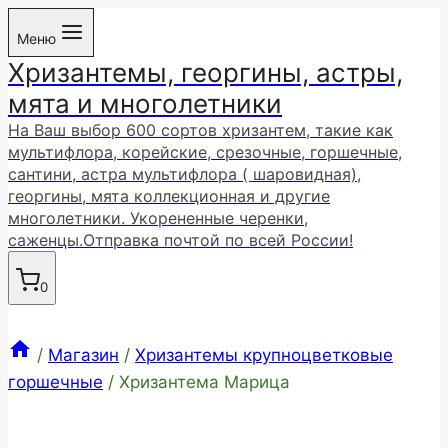
Перейти
Меню
к
Хризантемы, георгины, астры,
содержимому
мята и многолетники
На Ваш выбор 600 сортов хризантем, такие как
мультифлора, корейские, срезочные, горшечные,
сантини, астра мультифлора ( шаровидная),
георгины, мята коллекционная и другие
многолетники. Укорененные черенки,
саженцы.Отправка почтой по всей России!
0
/
Магазин
/
Хризантемы крупноцветковые
горшечные
/
Хризантема Марица