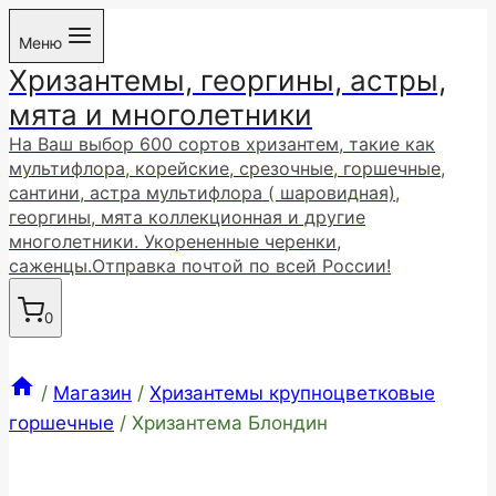
Перейти
Меню
к
Хризантемы, георгины, астры,
содержимому
мята и многолетники
На Ваш выбор 600 сортов хризантем, такие как
мультифлора, корейские, срезочные, горшечные,
сантини, астра мультифлора ( шаровидная),
георгины, мята коллекционная и другие
многолетники. Укорененные черенки,
саженцы.Отправка почтой по всей России!
0
/
Магазин
/
Хризантемы крупноцветковые
горшечные
/
Хризантема Блондин