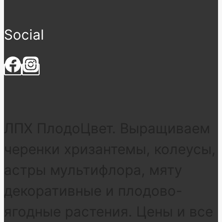
Social
ЛПХ ПлодоЦвет. Выращиваем
черенки хризантемы, колеусы,
астры мультифлора, мяту
декоративные и плодово-
ягодные растения. Цены и все