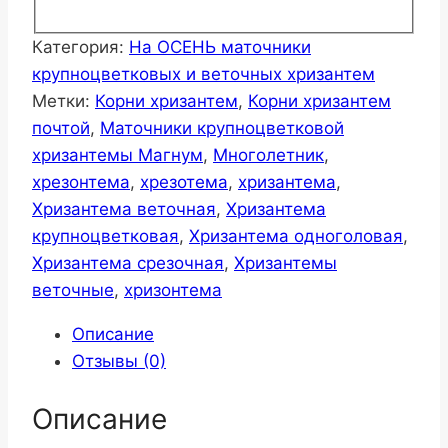
Категория:
На ОСЕНЬ маточники
крупноцветковых и веточных хризантем
Метки:
Корни хризантем
,
Корни хризантем
почтой
,
Маточники крупноцветковой
хризантемы Магнум
,
Многолетник
,
хрезонтема
,
хрезотема
,
хризантема
,
Хризантема веточная
,
Хризантема
крупноцветковая
,
Хризантема одноголовая
,
Хризантема срезочная
,
Хризантемы
веточные
,
хризонтема
Описание
Отзывы (0)
Описание