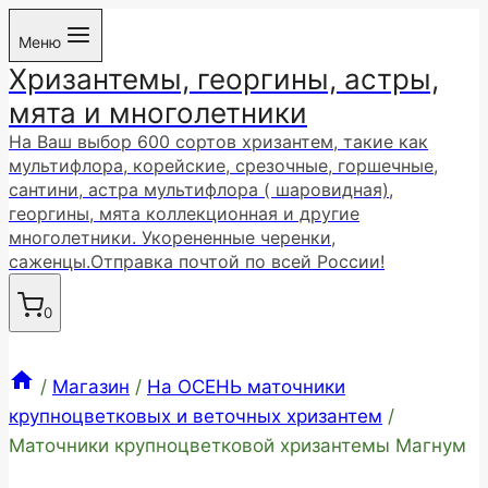
Перейти
Меню
к
Хризантемы, георгины, астры,
содержимому
мята и многолетники
На Ваш выбор 600 сортов хризантем, такие как
мультифлора, корейские, срезочные, горшечные,
сантини, астра мультифлора ( шаровидная),
георгины, мята коллекционная и другие
многолетники. Укорененные черенки,
саженцы.Отправка почтой по всей России!
0
/
Магазин
/
На ОСЕНЬ маточники
крупноцветковых и веточных хризантем
/
Маточники крупноцветковой хризантемы Магнум