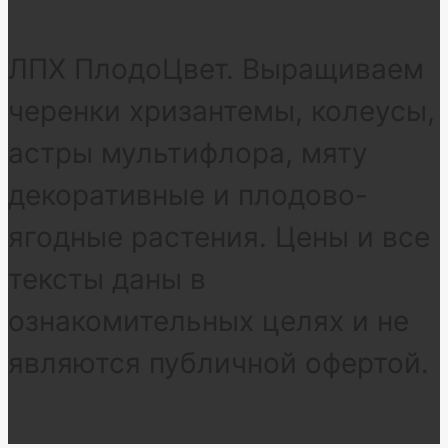
ЛПХ ПлодоЦвет. Выращиваем
черенки хризантемы, колеусы,
астры мультифлора, мяту
декоративные и плодово-
ягодные растения. Цены и все
тексты даны в
ознакомительных целях и не
являются публичной офертой.