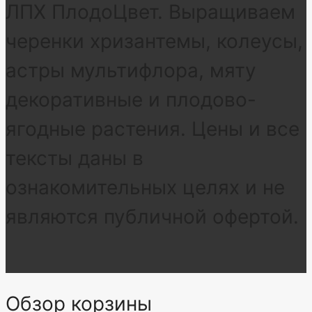
ЛПХ ПлодоЦвет. Выращиваем
черенки хризантемы, колеусы,
астры мультифлора, мяту
декоративные и плодово-
ягодные растения. Цены и все
тексты даны в
ознакомительных целях и не
являются публичной офертой.
Обзор корзины