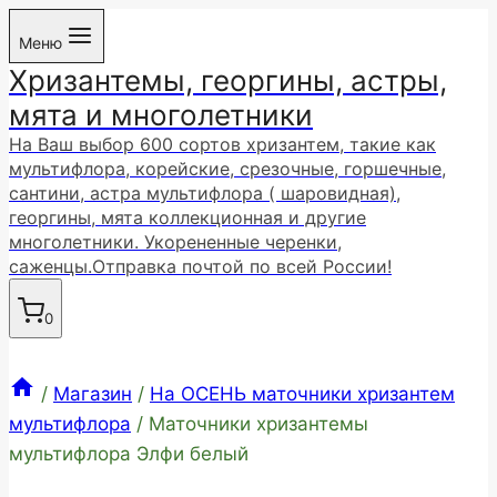
Перейти
Меню
к
Хризантемы, георгины, астры,
содержимому
мята и многолетники
На Ваш выбор 600 сортов хризантем, такие как
мультифлора, корейские, срезочные, горшечные,
сантини, астра мультифлора ( шаровидная),
георгины, мята коллекционная и другие
многолетники. Укорененные черенки,
саженцы.Отправка почтой по всей России!
0
/
Магазин
/
На ОСЕНЬ маточники хризантем
мультифлора
/
Маточники хризантемы
мультифлора Элфи белый