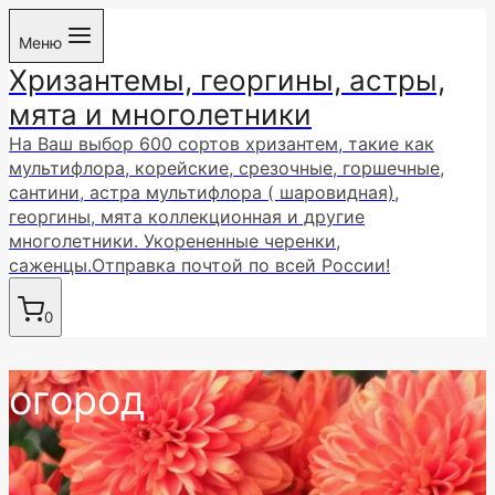
Перейти
Меню
к
Хризантемы, георгины, астры,
содержимому
мята и многолетники
На Ваш выбор 600 сортов хризантем, такие как
мультифлора, корейские, срезочные, горшечные,
сантини, астра мультифлора ( шаровидная),
георгины, мята коллекционная и другие
многолетники. Укорененные черенки,
саженцы.Отправка почтой по всей России!
0
огород