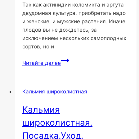
Так как актинидии коломикта и аргута–
двудомная культура, приобретать надо
и женские, и мужские растения. Иначе
плодов вы не дождетесь, за
исключением нескольких самоплодных
сортов, но и
Актинидии
Читайте далее
коломикта
и
аргута-
Кальмия широколистная
посадка
Кальмия
широколистная.
Посадка.Уход.