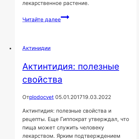
лекарственное растение.
Посадка
Читайте далее
и
уход
за
Актинидии
китайским
лимонником
Актинтидия: полезные
свойства
От
plodocvet
05.01.2017
19.03.2022
Актинтидия: полезные свойства и
рецепты. Еще Гиппократ утверждал, что
пища может служить человеку
лекарством. Ярким подтверждением