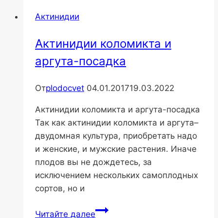
Актинидии
Актинидии коломикта и
аргута-посадка
От
plodocvet
04.01.2017
19.03.2022
Актинидии коломикта и аргута-посадка
Так как актинидии коломикта и аргута–
двудомная культура, приобретать надо
и женские, и мужские растения. Иначе
плодов вы не дождетесь, за
исключением нескольких самоплодных
сортов, но и
Актинидии
Читайте далее