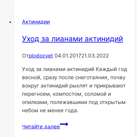
Актинидии
Уход за лианами актинидий
От
plodocvet
04.01.2017
21.03.2022
Уход за лианами актинидий Каждый год
весной, сразу после снеготаяния, почву
вокруг актинидий рыхлят и прикрывают
перегноем, компостом, соломой и
опилками, полежавшими под открытым
небом не менее года.
Уход
Читайте далее
за