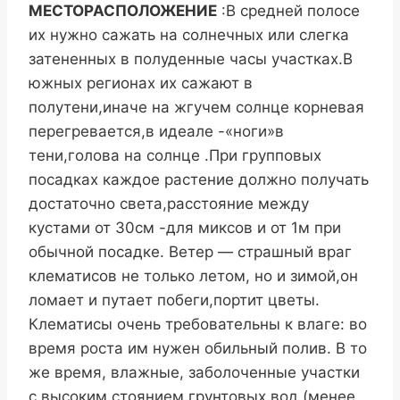
МЕСТОРАСПОЛОЖЕНИЕ
:В средней полосе
их нужно сажать на солнечных или слегка
затененных в полуденные часы участках.В
южных регионах их сажают в
полутени,иначе на жгучем солнце корневая
перегревается,в идеале -«ноги»в
тени,голова на солнце .При групповых
посадках каждое растение должно получать
достаточно света,расстояние между
кустами от 30см -для миксов и от 1м при
обычной посадке. Ветер — страшный враг
клематисов не только летом, но и зимой,он
ломает и путает побеги,портит цветы.
Клематисы очень требовательны к влаге: во
время роста им нужен обильный полив. В то
же время, влажные, заболоченные участки
с высоким стоянием грунтовых вод (менее