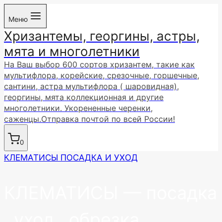
Перейти
Меню
к
Хризантемы, георгины, астры,
содержимому
мята и многолетники
На Ваш выбор 600 сортов хризантем, такие как
мультифлора, корейские, срезочные, горшечные,
сантини, астра мультифлора ( шаровидная),
георгины, мята коллекционная и другие
многолетники. Укорененные черенки,
саженцы.Отправка почтой по всей России!
0
КЛЕМАТИСЫ ПОСАДКА И УХОД
КЛЕМАТИСЫ — посадка
, уход , обрезка