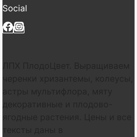
Social
ЛПХ ПлодоЦвет. Выращиваем
черенки хризантемы, колеусы,
астры мультифлора, мяту
декоративные и плодово-
ягодные растения. Цены и все
тексты даны в