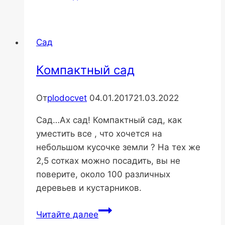
коломикта
и
аргута-
Сад
посадка
Компактный сад
От
plodocvet
04.01.2017
21.03.2022
Сад…Ах сад! Компактный сад, как
уместить все , что хочется на
небольшом кусочке земли ? На тех же
2,5 сотках можно посадить, вы не
поверите, около 100 различных
деревьев и кустарников.
Компактный
Читайте далее
сад