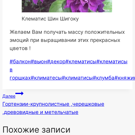
Клематис Шин Шигоку
Желаем Вам получать массу положительных
эмоций при выращивании этих прекрасных
цветов !
Метки
#
балкон
#
вьюн
#
декор
#
клематисы
#
клематисы
записи:
в
горшках
#
климатесы
#
климатисы
#
клумба
#
княжи
Навигация
Далее
Гортензии-крупнолистные ,черешковые
по
,древовидные и метельчатые
записям
Похожие записи