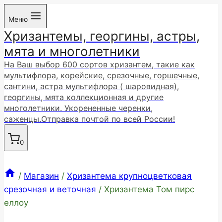
Перейти
Меню
к
Хризантемы, георгины, астры,
содержимому
мята и многолетники
На Ваш выбор 600 сортов хризантем, такие как
мультифлора, корейские, срезочные, горшечные,
сантини, астра мультифлора ( шаровидная),
георгины, мята коллекционная и другие
многолетники. Укорененные черенки,
саженцы.Отправка почтой по всей России!
0
/
Магазин
/
Хризантема крупноцветковая
срезочная и веточная
/
Хризантема Том пирс
еллоу