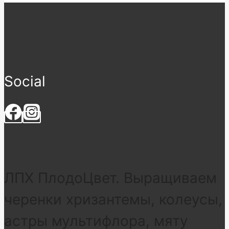
Social
ЛПХ ПлодоЦвет. Выращиваем
черенки хризантемы, колеусы,
астры мультифлора, мяту