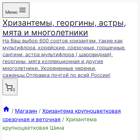
Перейти
Меню
к
Хризантемы, георгины, астры,
содержимому
мята и многолетники
На Ваш выбор 600 сортов хризантем, такие как
мультифлора, корейские, срезочные, горшечные,
сантини, астра мультифлора ( шаровидная),
георгины, мята коллекционная и другие
многолетники. Укорененные черенки,
саженцы.Отправка почтой по всей России!
0
/
Магазин
/
Хризантема крупноцветковая
срезочная и веточная
/
Хризантема
крупноцветковая Шина