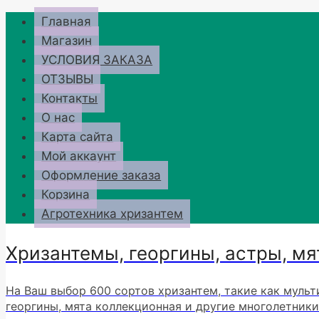
Перейти
Главная
к
Магазин
содержимому
УСЛОВИЯ ЗАКАЗА
ОТЗЫВЫ
Контакты
О нас
Карта сайта
Мой аккаунт
Оформление заказа
Корзина
Агротехника хризантем
Хризантемы, георгины, астры, мя
На Ваш выбор 600 сортов хризантем, такие как мульт
георгины, мята коллекционная и другие многолетники