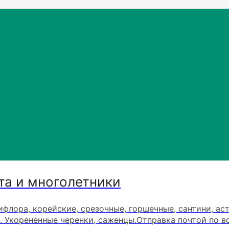
та и многолетники
ифлора, корейские, срезочные, горшечные, сантини, ас
. Укорененные черенки, саженцы.Отправка почтой по в