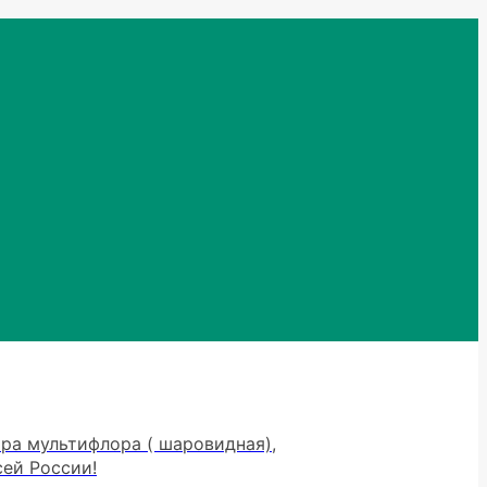
тра мультифлора ( шаровидная),
сей России!