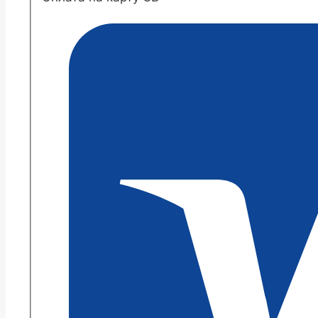
Данц
парпл