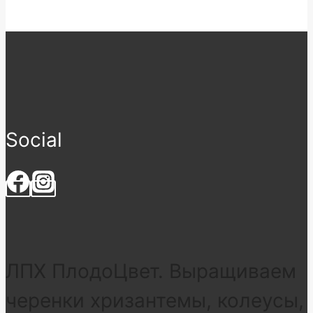
Social
ЛПХ ПлодоЦвет. Выращиваем
черенки хризантемы, колеусы,