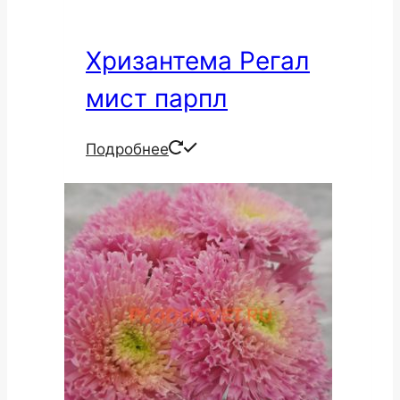
Хризантема Регал
мист парпл
Подробнее