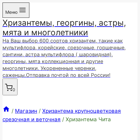
Перейти
Меню
к
Хризантемы, георгины, астры,
содержимому
мята и многолетники
На Ваш выбор 600 сортов хризантем, такие как
мультифлора, корейские, срезочные, горшечные,
сантини, астра мультифлора ( шаровидная),
георгины, мята коллекционная и другие
многолетники. Укорененные черенки,
саженцы.Отправка почтой по всей России!
0
/
Магазин
/
Хризантема крупноцветковая
срезочная и веточная
/
Хризантема Чита