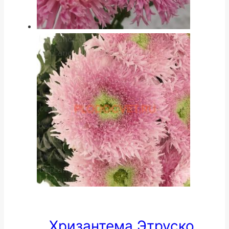
Хризантема Этруско