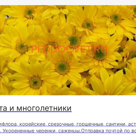
та и многолетники
ифлора, корейские, срезочные, горшечные, сантини, ас
. Укорененные черенки, саженцы.Отправка почтой по в