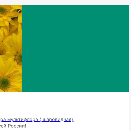
тра мультифлора ( шаровидная),
сей России!