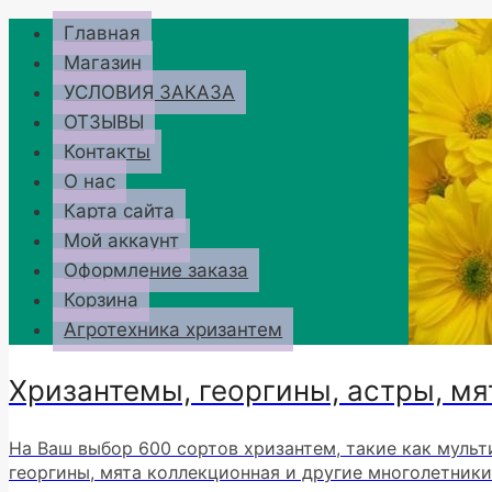
Перейти
Главная
к
Магазин
содержимому
УСЛОВИЯ ЗАКАЗА
ОТЗЫВЫ
Контакты
О нас
Карта сайта
Мой аккаунт
Оформление заказа
Корзина
Агротехника хризантем
Хризантемы, георгины, астры, мя
На Ваш выбор 600 сортов хризантем, такие как мульт
георгины, мята коллекционная и другие многолетники