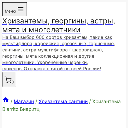
Перейти
Меню
к
Хризантемы, георгины, астры,
содержимому
мята и многолетники
На Ваш выбор 600 сортов хризантем, такие как
мультифлора, корейские, срезочные, горшечные,
сантини, астра мультифлора ( шаровидная),
георгины, мята коллекционная и другие
многолетники. Укорененные черенки,
саженцы.Отправка почтой по всей России!
0
/
Магазин
/
Хризантема сантини
/
Хризантема
Biarritz Биаритц