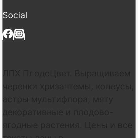
Social
ЛПХ ПлодоЦвет. Выращиваем
черенки хризантемы, колеусы,
астры мультифлора, мяту
декоративные и плодово-
ягодные растения. Цены и все
тексты даны в