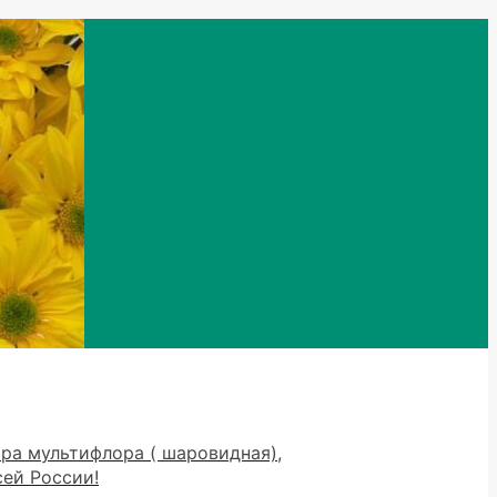
тра мультифлора ( шаровидная),
сей России!