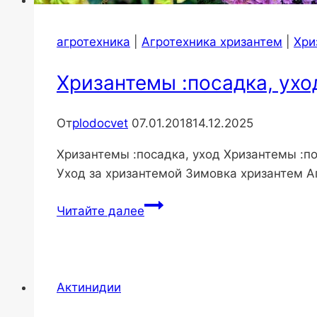
агротехника
|
Агротехника хризантем
|
Хри
Хризантемы :посадка, ухо
От
plodocvet
07.01.2018
14.12.2025
Хризантемы :посадка, уход Хризантемы :п
Уход за хризантемой Зимовка хризантем А
Хризантемы
Читайте далее
:посадка,
уход
Актинидии