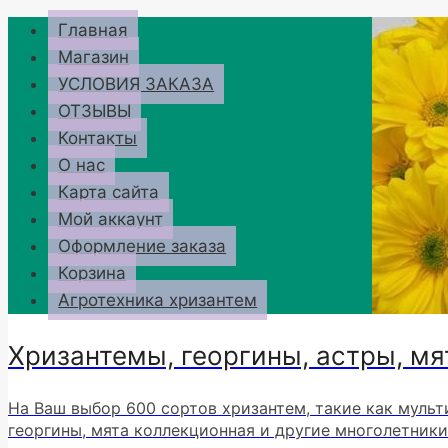
Перейти
Главная
к
Магазин
содержимому
УСЛОВИЯ ЗАКАЗА
ОТЗЫВЫ
Контакты
О нас
Карта сайта
Мой аккаунт
Оформление заказа
Корзина
Агротехника хризантем
Хризантемы, георгины, астры, мя
На Ваш выбор 600 сортов хризантем, такие как мульт
георгины, мята коллекционная и другие многолетники