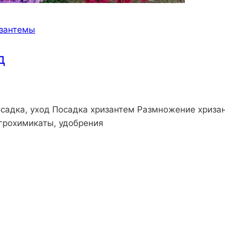
зантемы
д
осадка, уход Посадка хризантем Размножение хриз
грохимикаты, удобрения