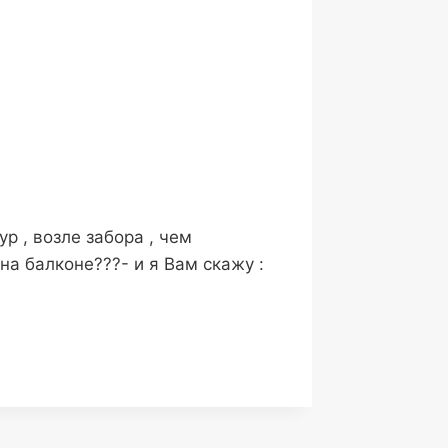
р , возле забора , чем
 на балконе???- и я Вам скажу :