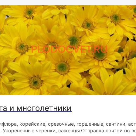
та и многолетники
ифлора, корейские, срезочные, горшечные, сантини, ас
. Укорененные черенки, саженцы.Отправка почтой по в