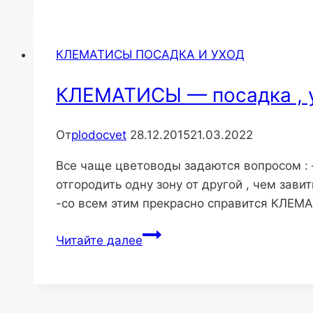
растения…
КЛЕМАТИСЫ ПОСАДКА И УХОД
КЛЕМАТИСЫ — посадка , у
От
plodocvet
28.12.2015
21.03.2022
Все чаще цветоводы задаются вопросом : —
отгородить одну зону от другой , чем завит
-со всем этим прекрасно справится КЛЕМ
КЛЕМАТИСЫ
Читайте далее
—
посадка
,
уход