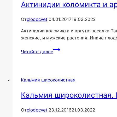
Актинидии коломикта и а
От
plodocvet
04.01.2017
19.03.2022
Актинидии коломикта и аргута-посадка Так
женские, и мужские растения. Иначе плод
Актинидии
Читайте далее
коломикта
и
аргута-
посадка
Кальмия широколистная
Кальмия широколистная. 
От
plodocvet
23.12.2016
21.03.2022