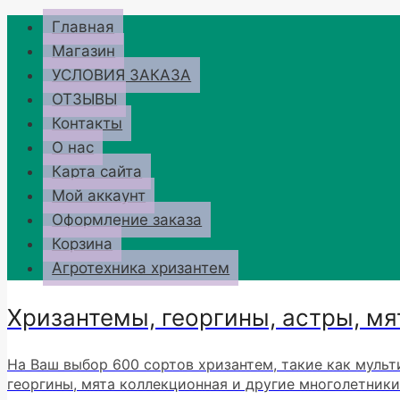
Перейти
Главная
к
Магазин
содержимому
УСЛОВИЯ ЗАКАЗА
ОТЗЫВЫ
Контакты
О нас
Карта сайта
Мой аккаунт
Оформление заказа
Корзина
Агротехника хризантем
Хризантемы, георгины, астры, мя
На Ваш выбор 600 сортов хризантем, такие как мульт
георгины, мята коллекционная и другие многолетники