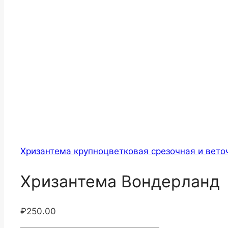
Хризантема крупноцветковая срезочная и вето
Хризантема Вондерланд
₽
250.00