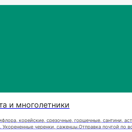
та и многолетники
ифлора, корейские, срезочные, горшечные, сантини, ас
. Укорененные черенки, саженцы.Отправка почтой по в