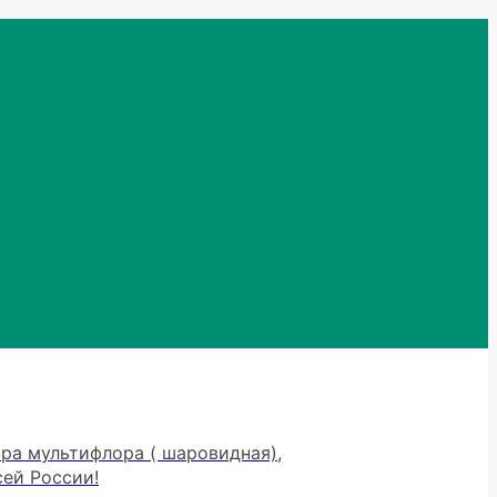
тра мультифлора ( шаровидная),
сей России!