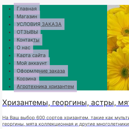
Перейти
Главная
к
Магазин
содержимому
УСЛОВИЯ ЗАКАЗА
ОТЗЫВЫ
Контакты
О нас
Карта сайта
Мой аккаунт
Оформление заказа
Корзина
Агротехника хризантем
Хризантемы, георгины, астры, мя
На Ваш выбор 600 сортов хризантем, такие как мульт
георгины, мята коллекционная и другие многолетники