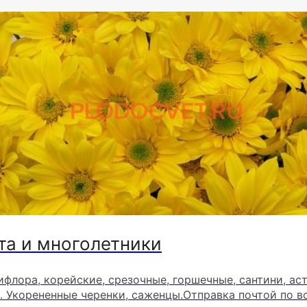
та и многолетники
ифлора, корейские, срезочные, горшечные, сантини, ас
. Укорененные черенки, саженцы.Отправка почтой по в