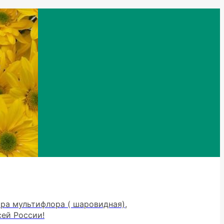
тра мультифлора ( шаровидная),
сей России!