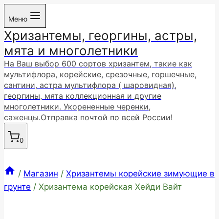
Перейти
Меню
к
Хризантемы, георгины, астры,
содержимому
мята и многолетники
На Ваш выбор 600 сортов хризантем, такие как
мультифлора, корейские, срезочные, горшечные,
сантини, астра мультифлора ( шаровидная),
георгины, мята коллекционная и другие
многолетники. Укорененные черенки,
саженцы.Отправка почтой по всей России!
0
/
Магазин
/
Хризантемы корейские зимующие в
грунте
/
Хризантема корейская Хейди Вайт