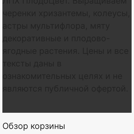
ЛПХ ПлодоЦвет. Выращиваем
черенки хризантемы, колеусы,
астры мультифлора, мяту
декоративные и плодово-
ягодные растения. Цены и все
тексты даны в
ознакомительных целях и не
являются публичной офертой.
Обзор корзины