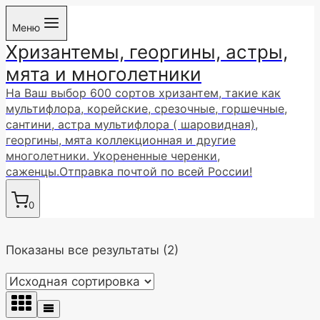
Перейти
Меню
к
Хризантемы, георгины, астры,
содержимому
мята и многолетники
На Ваш выбор 600 сортов хризантем, такие как
мультифлора, корейские, срезочные, горшечные,
сантини, астра мультифлора ( шаровидная),
георгины, мята коллекционная и другие
многолетники. Укорененные черенки,
саженцы.Отправка почтой по всей России!
0
Показаны все результаты (2)