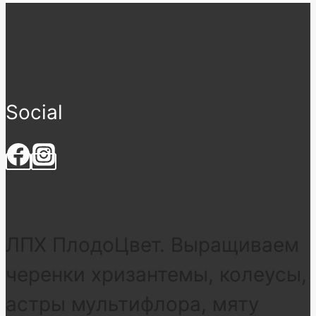
Social
ЛПХ ПлодоЦвет. Выращиваем
черенки хризантемы, колеусы,
астры мультифлора, мяту