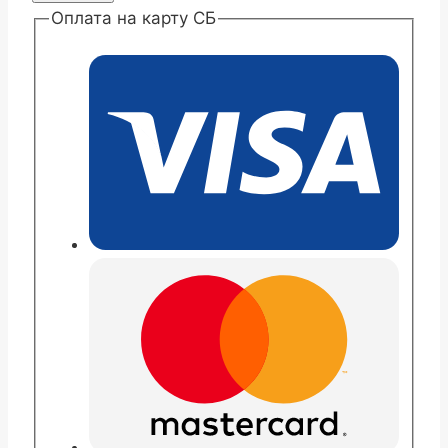
Хризантема
Оплата на карту СБ
корейская
Пенин
диггер
голд