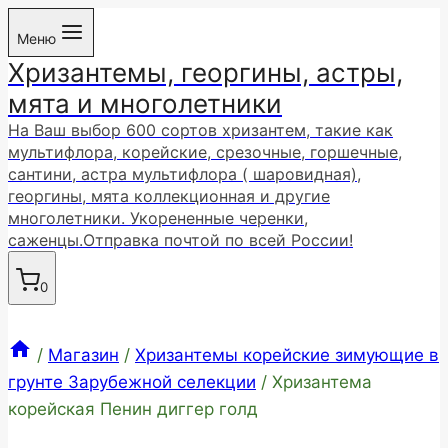
Перейти
Меню
к
Хризантемы, георгины, астры,
содержимому
мята и многолетники
На Ваш выбор 600 сортов хризантем, такие как
мультифлора, корейские, срезочные, горшечные,
сантини, астра мультифлора ( шаровидная),
георгины, мята коллекционная и другие
многолетники. Укорененные черенки,
саженцы.Отправка почтой по всей России!
0
/
Магазин
/
Хризантемы корейские зимующие в
грунте Зарубежной селекции
/
Хризантема
корейская Пенин диггер голд