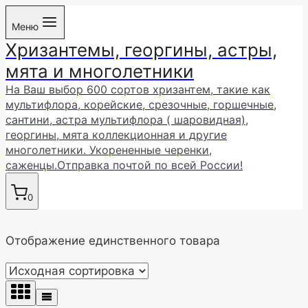
Перейти
Меню
к
Хризантемы, георгины, астры,
содержимому
мята и многолетники
На Ваш выбор 600 сортов хризантем, такие как
мультифлора, корейские, срезочные, горшечные,
сантини, астра мультифлора ( шаровидная),
георгины, мята коллекционная и другие
многолетники. Укорененные черенки,
саженцы.Отправка почтой по всей России!
0
Отображение единственного товара