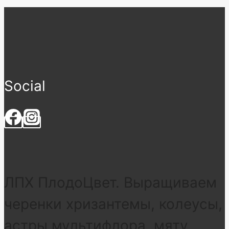
Social
ЛПХ ПлодоЦвет. Выращиваем
черенки хризантемы, колеусы,
астры мультифлора, мяту