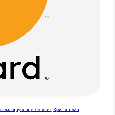
нтема крупноцветковая
,
Хризантема