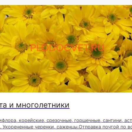
та и многолетники
ифлора, корейские, срезочные, горшечные, сантини, ас
. Укорененные черенки, саженцы.Отправка почтой по в