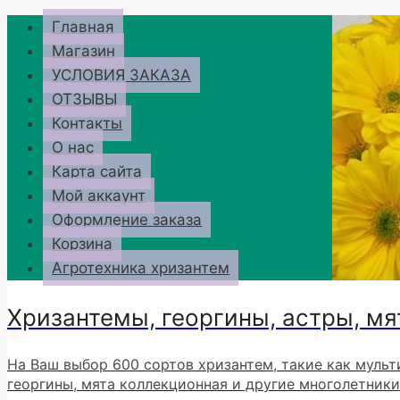
Перейти
Главная
к
Магазин
содержимому
УСЛОВИЯ ЗАКАЗА
ОТЗЫВЫ
Контакты
О нас
Карта сайта
Мой аккаунт
Оформление заказа
Корзина
Агротехника хризантем
Хризантемы, георгины, астры, мя
На Ваш выбор 600 сортов хризантем, такие как мульт
георгины, мята коллекционная и другие многолетники