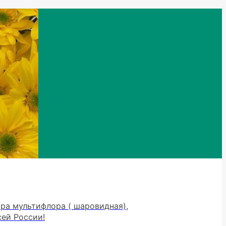
тра мультифлора ( шаровидная),
сей России!