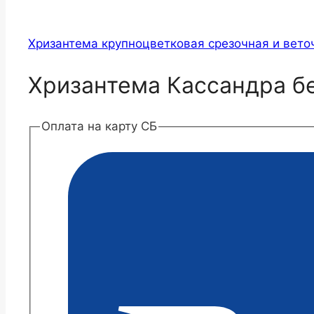
Хризантема крупноцветковая срезочная и вето
Хризантема Кассандра б
Оплата на карту СБ