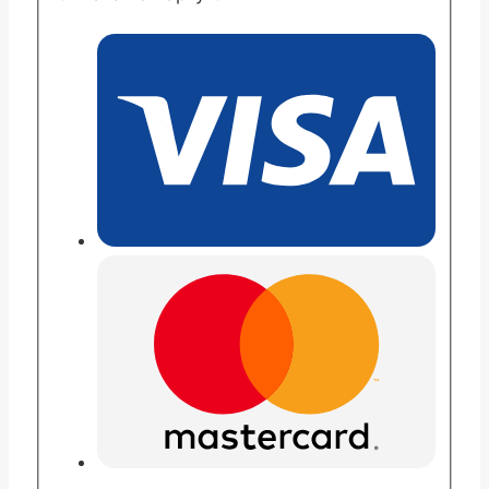
Бислет
Лилак