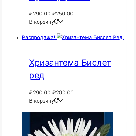
Первоначальная
Текущая
₽
290.00
₽
250.00
цена
цена:
В корзину
составляла
₽250.00.
Распродажа!
₽290.00.
Хризантема Бислет
ред
Первоначальная
Текущая
₽
290.00
₽
200.00
цена
цена:
В корзину
составляла
₽200.00.
₽290.00.