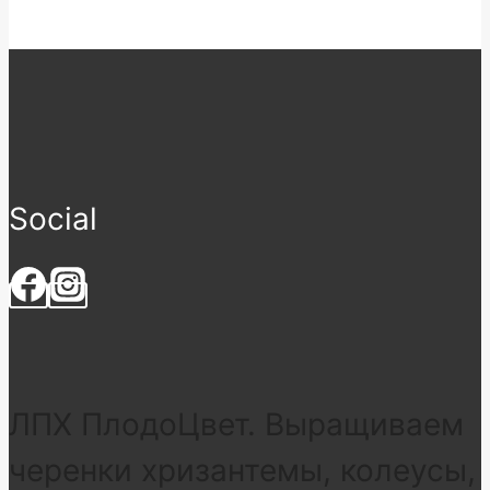
Social
ЛПХ ПлодоЦвет. Выращиваем
черенки хризантемы, колеусы,