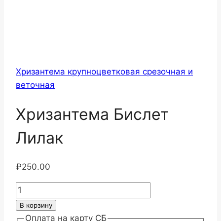
Хризантема крупноцветковая срезочная и
веточная
Хризантема Бислет
Лилак
₽
250.00
Количество
товара
В корзину
Хризантема
Оплата на карту СБ