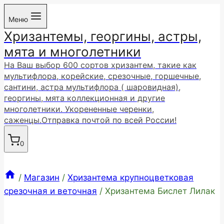
Перейти
Меню
к
Хризантемы, георгины, астры,
содержимому
мята и многолетники
На Ваш выбор 600 сортов хризантем, такие как
мультифлора, корейские, срезочные, горшечные,
сантини, астра мультифлора ( шаровидная),
георгины, мята коллекционная и другие
многолетники. Укорененные черенки,
саженцы.Отправка почтой по всей России!
0
/
Магазин
/
Хризантема крупноцветковая
срезочная и веточная
/
Хризантема Бислет Лилак