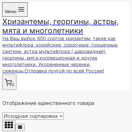
Перейти
Меню
к
Хризантемы, георгины, астры,
содержимому
мята и многолетники
На Ваш выбор 600 сортов хризантем, такие как
мультифлора, корейские, срезочные, горшечные,
сантини, астра мультифлора ( шаровидная),
георгины, мята коллекционная и другие
многолетники. Укорененные черенки,
саженцы.Отправка почтой по всей России!
0
Отображение единственного товара