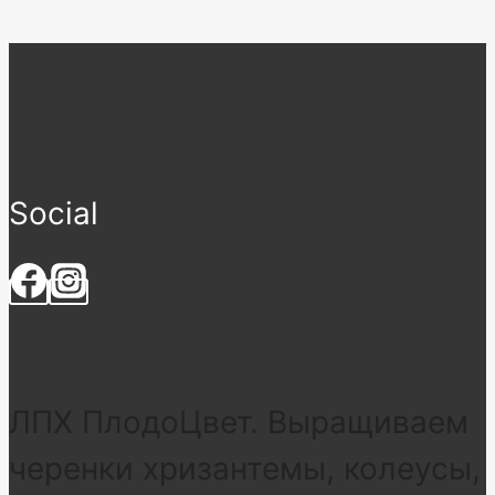
Social
ЛПХ ПлодоЦвет. Выращиваем
черенки хризантемы, колеусы,