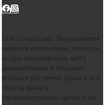
ЛПХ ПлодоЦвет. Выращиваем
черенки хризантемы, колеусы,
астры мультифлора, мяту
декоративные и плодово-
ягодные растения. Цены и все
тексты даны в
ознакомительных целях и не