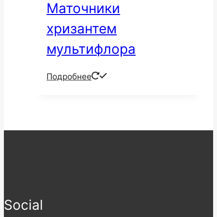
Маточники
хризантем
мультифлора
Подробнее
Social