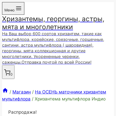
Перейти
Меню
к
Хризантемы, георгины, астры,
содержимому
мята и многолетники
На Ваш выбор 600 сортов хризантем, такие как
мультифлора, корейские, срезочные, горшечные,
сантини, астра мультифлора ( шаровидная),
георгины, мята коллекционная и другие
многолетники. Укорененные черенки,
саженцы.Отправка почтой по всей России!
0
/
Магазин
/
На ОСЕНЬ маточники хризантем
мультифлора
/
Хризантема мультифлора Индио
Распродажа!