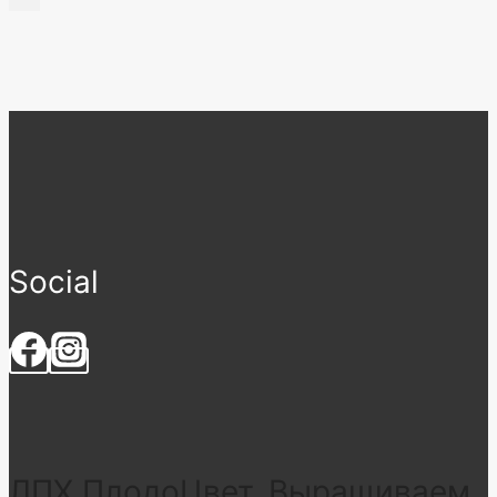
Social
ЛПХ ПлодоЦвет. Выращиваем