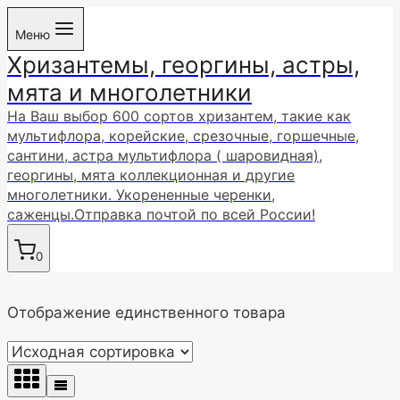
Перейти
Меню
к
Хризантемы, георгины, астры,
содержимому
мята и многолетники
На Ваш выбор 600 сортов хризантем, такие как
мультифлора, корейские, срезочные, горшечные,
сантини, астра мультифлора ( шаровидная),
георгины, мята коллекционная и другие
многолетники. Укорененные черенки,
саженцы.Отправка почтой по всей России!
0
Отображение единственного товара