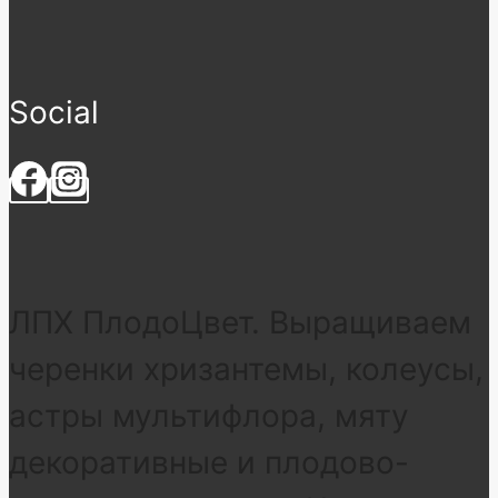
Social
ЛПХ ПлодоЦвет. Выращиваем
черенки хризантемы, колеусы,
астры мультифлора, мяту
декоративные и плодово-