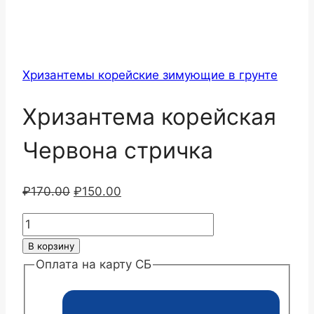
Хризантемы корейские зимующие в грунте
Хризантема корейская
Червона стричка
Первоначальная
Текущая
₽
170.00
₽
150.00
цена
цена:
Количество
составляла
₽150.00.
товара
В корзину
₽170.00.
Хризантема
Оплата на карту СБ
корейская
Червона