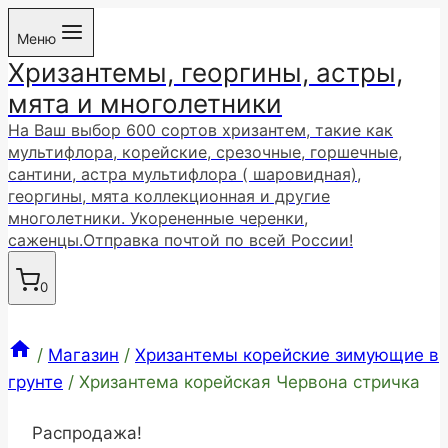
Перейти
Меню
к
Хризантемы, георгины, астры,
содержимому
мята и многолетники
На Ваш выбор 600 сортов хризантем, такие как
мультифлора, корейские, срезочные, горшечные,
сантини, астра мультифлора ( шаровидная),
георгины, мята коллекционная и другие
многолетники. Укорененные черенки,
саженцы.Отправка почтой по всей России!
0
/
Магазин
/
Хризантемы корейские зимующие в
грунте
/
Хризантема корейская Червона стричка
Распродажа!