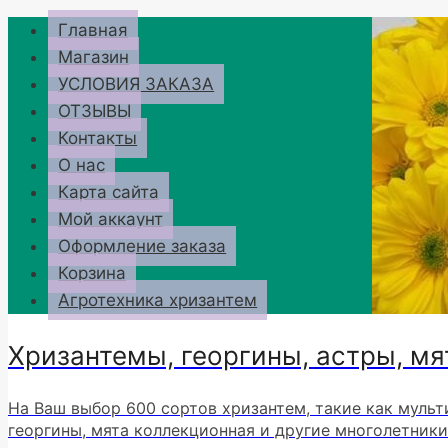
Перейти
Главная
к
Магазин
содержимому
УСЛОВИЯ ЗАКАЗА
ОТЗЫВЫ
Контакты
О нас
Карта сайта
Мой аккаунт
Оформление заказа
Корзина
Агротехника хризантем
Хризантемы, георгины, астры, мя
На Ваш выбор 600 сортов хризантем, такие как мульт
георгины, мята коллекционная и другие многолетники