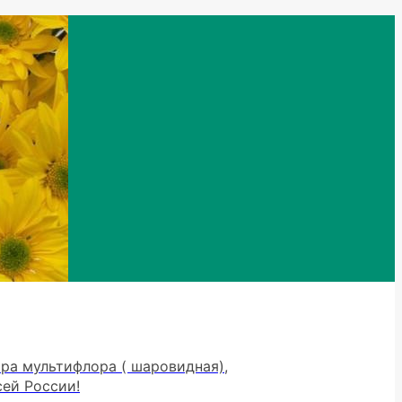
тра мультифлора ( шаровидная),
сей России!