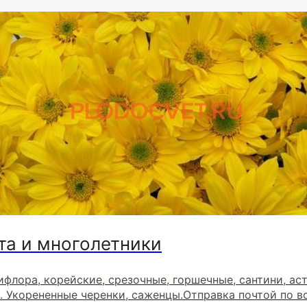
та и многолетники
ифлора, корейские, срезочные, горшечные, сантини, ас
. Укорененные черенки, саженцы.Отправка почтой по в