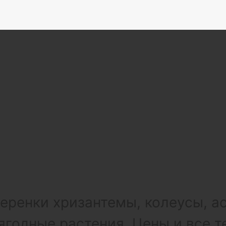
ренки хризантемы, колеусы, а
ягодные растения. Цены и все т