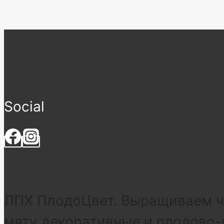
Social
ЛПХ ПлодоЦвет. Выращиваем че
мяту декоративные и плодово-