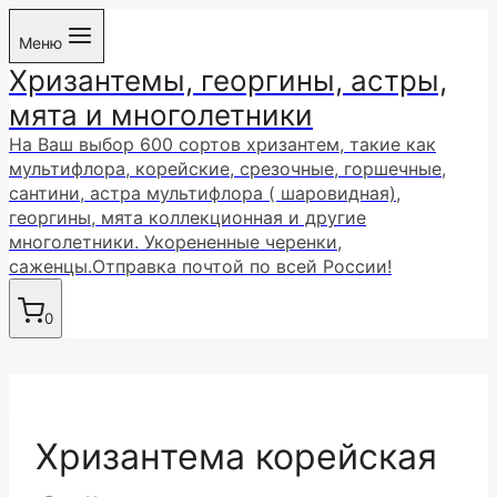
Перейти
Меню
к
Хризантемы, георгины, астры,
содержимому
мята и многолетники
На Ваш выбор 600 сортов хризантем, такие как
мультифлора, корейские, срезочные, горшечные,
сантини, астра мультифлора ( шаровидная),
георгины, мята коллекционная и другие
многолетники. Укорененные черенки,
саженцы.Отправка почтой по всей России!
0
Хризантема корейская