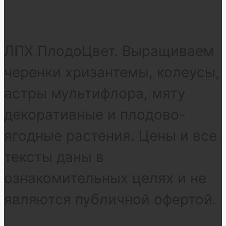
ЛПХ ПлодоЦвет. Выращиваем
черенки хризантемы, колеусы,
астры мультифлора, мяту
декоративные и плодово-
ягодные растения. Цены и все
тексты даны в
ознакомительных целях и не
являются публичной офертой.