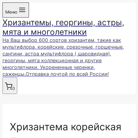
Перейти
Меню
к
Хризантемы, георгины, астры,
содержимому
мята и многолетники
На Ваш выбор 600 сортов хризантем, такие как
мультифлора, корейские, срезочные, горшечные,
сантини, астра мультифлора ( шаровидная),
георгины, мята коллекционная и другие
многолетники. Укорененные черенки,
саженцы.Отправка почтой по всей России!
0
Хризантема корейская