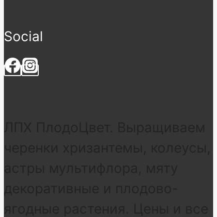
Social
ЛПХ ПлодоЦвет. Выращиваем
черенки хризантемы, колеусы,
астры мультифлора, мяту
декоративные и плодово-
ягодные растения. Цены и все