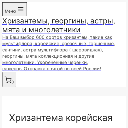
Перейти
Меню
к
Хризантемы, георгины, астры,
содержимому
мята и многолетники
На Ваш выбор 600 сортов хризантем, такие как
мультифлора, корейские, срезочные, горшечные,
сантини, астра мультифлора ( шаровидная),
георгины, мята коллекционная и другие
многолетники. Укорененные черенки,
саженцы.Отправка почтой по всей России!
0
Хризантема корейская