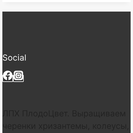
Social
ЛПХ ПлодоЦвет. Выращиваем
черенки хризантемы, колеусы,