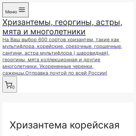
Перейти
Меню
к
Хризантемы, георгины, астры,
содержимому
мята и многолетники
На Ваш выбор 600 сортов хризантем, такие как
мультифлора, корейские, срезочные, горшечные,
сантини, астра мультифлора ( шаровидная),
георгины, мята коллекционная и другие
многолетники. Укорененные черенки,
саженцы.Отправка почтой по всей России!
0
Хризантема корейская