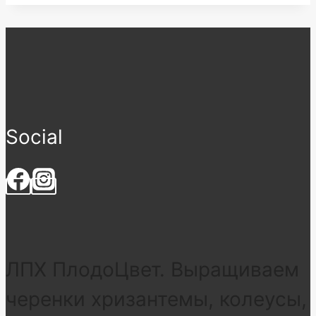
Social
ЛПХ ПлодоЦвет. Выращиваем
черенки хризантемы, колеусы,