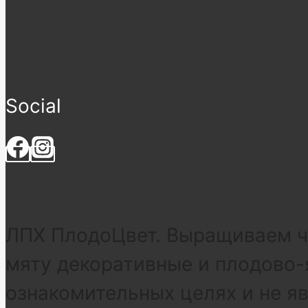
Social
ЛПХ ПлодоЦвет. Выращиваем че
мяту декоративные и плодово-
ознакомительных целях и не я