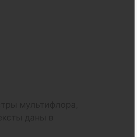
стры мультифлора,
ексты даны в