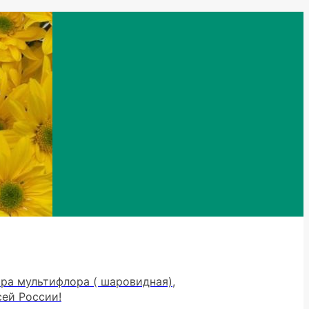
тра мультифлора ( шаровидная),
сей России!