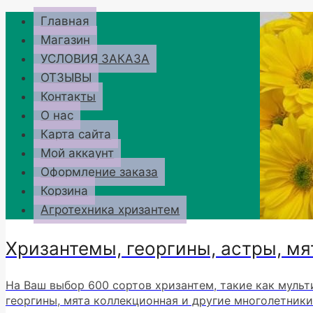
Перейти
Главная
к
Магазин
содержимому
УСЛОВИЯ ЗАКАЗА
ОТЗЫВЫ
Контакты
О нас
Карта сайта
Мой аккаунт
Оформление заказа
Корзина
Агротехника хризантем
Хризантемы, георгины, астры, мя
На Ваш выбор 600 сортов хризантем, такие как мульт
георгины, мята коллекционная и другие многолетники