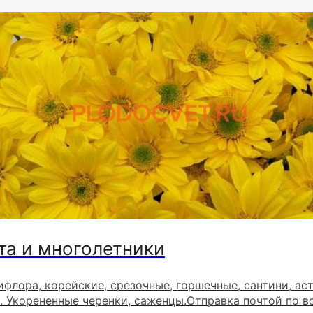
та и многолетники
ифлора, корейские, срезочные, горшечные, сантини, ас
. Укорененные черенки, саженцы.Отправка почтой по в