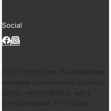
Social
ЛПХ ПлодоЦвет. Выращиваем
черенки хризантемы, колеусы,
астры мультифлора, мяту
декоративные и плодово-