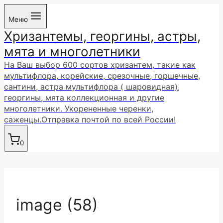
Перейти
Меню
к
Хризантемы, георгины, астры,
содержимому
мята и многолетники
На Ваш выбор 600 сортов хризантем, такие как
мультифлора, корейские, срезочные, горшечные,
сантини, астра мультифлора ( шаровидная),
георгины, мята коллекционная и другие
многолетники. Укорененные черенки,
саженцы.Отправка почтой по всей России!
0
image (58)