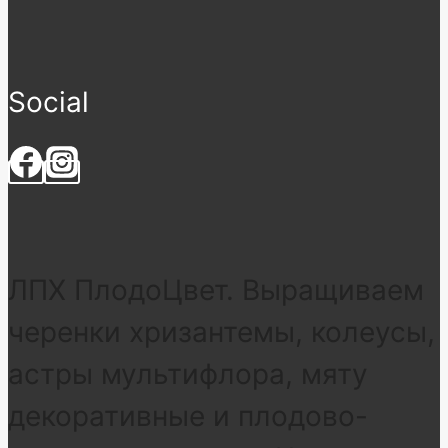
Social
ЛПХ ПлодоЦвет. Выращиваем
черенки хризантемы, колеусы,
астры мультифлора, мяту
декоративные и плодово-