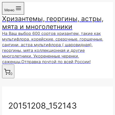
Перейти
Меню
к
Хризантемы, георгины, астры,
содержимому
мята и многолетники
На Ваш выбор 600 сортов хризантем, такие как
мультифлора, корейские, срезочные, горшечные,
сантини, астра мультифлора ( шаровидная),
георгины, мята коллекционная и другие
многолетники. Укорененные черенки,
саженцы.Отправка почтой по всей России!
0
20151208_152143