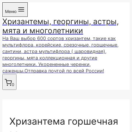
Перейти
Меню
к
Хризантемы, георгины, астры,
содержимому
мята и многолетники
На Ваш выбор 600 сортов хризантем, такие как
мультифлора, корейские, срезочные, горшечные,
сантини, астра мультифлора ( шаровидная),
георгины, мята коллекционная и другие
многолетники. Укорененные черенки,
саженцы.Отправка почтой по всей России!
0
Хризантема горшечная