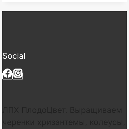
Social
ЛПХ ПлодоЦвет. Выращиваем
черенки хризантемы, колеусы,