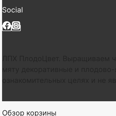
Social
ЛПХ ПлодоЦвет. Выращиваем че
мяту декоративные и плодово-
ознакомительных целях и не я
Обзор корзины