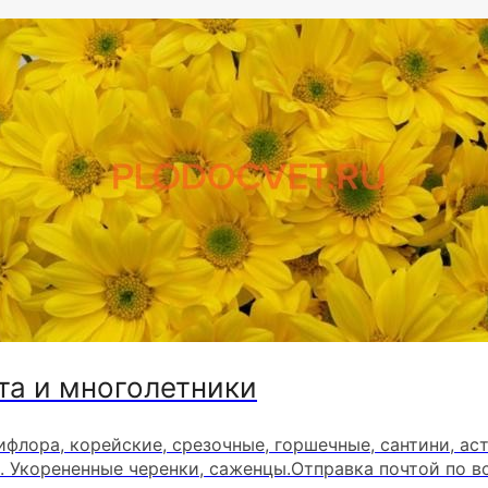
та и многолетники
ифлора, корейские, срезочные, горшечные, сантини, ас
. Укорененные черенки, саженцы.Отправка почтой по в