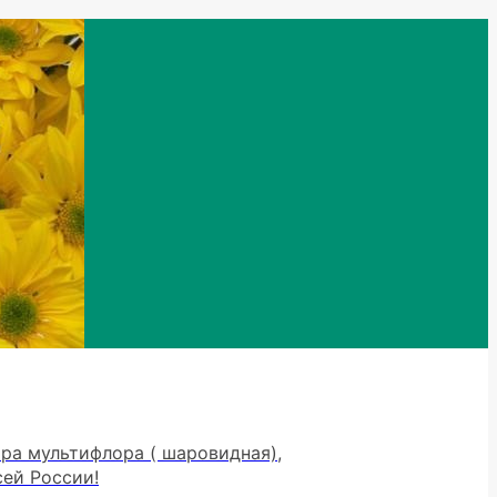
тра мультифлора ( шаровидная),
сей России!