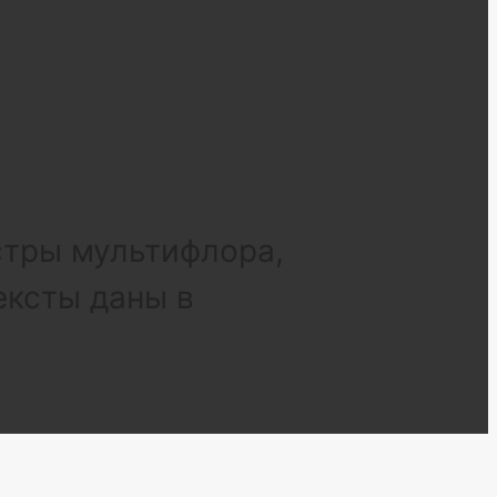
стры мультифлора,
ексты даны в