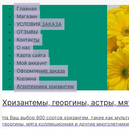
Перейти
Главная
к
Магазин
содержимому
УСЛОВИЯ ЗАКАЗА
ОТЗЫВЫ
Контакты
О нас
Карта сайта
Мой аккаунт
Оформление заказа
Корзина
Агротехника хризантем
Хризантемы, георгины, астры, мя
На Ваш выбор 600 сортов хризантем, такие как мульт
георгины, мята коллекционная и другие многолетники