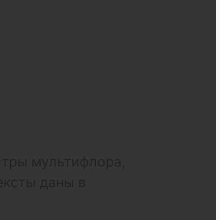
стры мультифлора,
ексты даны в