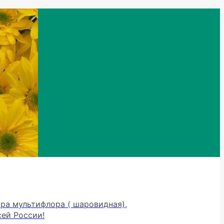
тра мультифлора ( шаровидная),
сей России!