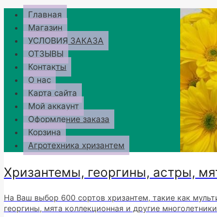
Перейти
Главная
к
Магазин
содержимому
УСЛОВИЯ ЗАКАЗА
ОТЗЫВЫ
Контакты
О нас
Карта сайта
Мой аккаунт
Оформление заказа
Корзина
Агротехника хризантем
Хризантемы, георгины, астры, мя
На Ваш выбор 600 сортов хризантем, такие как мульт
георгины, мята коллекционная и другие многолетники