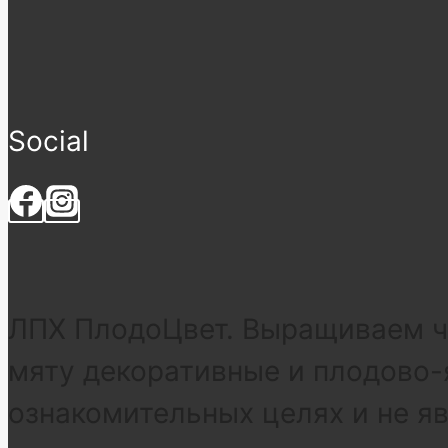
Social
ЛПХ ПлодоЦвет. Выращиваем че
мяту декоративные и плодово-
ознакомительных целях и не я