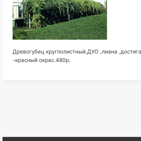
Древогубец круглолистный,ДУО ,лиана ,достига
-красный окрас.480р.