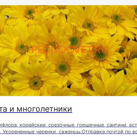
та и многолетники
ифлора, корейские, срезочные, горшечные, сантини, ас
. Укорененные черенки, саженцы.Отправка почтой по в